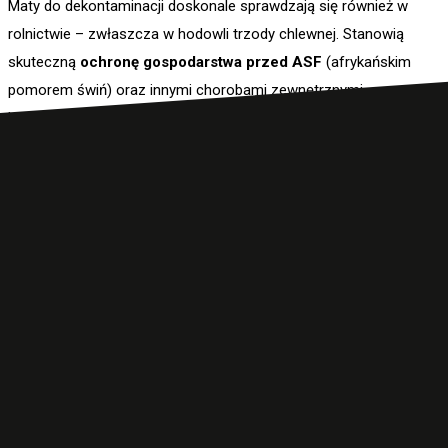
Maty do dekontaminacji doskonale sprawdzają się również w
rolnictwie – zwłaszcza w hodowli trzody chlewnej. Stanowią
skuteczną
ochronę gospodarstwa przed ASF
(afrykańskim
pomorem świń) oraz innymi chorobami zewnętrznymi.
Umieszczone przy wjazdach na teren gospodarstwa zapobiegają
przenoszeniu wirusów i bakterii przez pojazdy, stanowiąc realne
wsparcie w utrzymaniu bioasekuracji i zdrowotności stada.
Naszą misją jest tworzenie produktów i usług, które pomagają
sprostać wyzwaniom towarzyszącym wielu branżom. Zależy nam