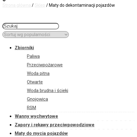
Strona główna
/
Sklep
/
Maty do dekontaminacji pojazdów
Zbiorniki
Paliwa
Przeciwpożarowe
Woda pitna
Otwarte
Woda brudna i ścieki
Gnojowica
RSM
Wanny wychwytowe
Zapory i rękawy przeciwpowodziowe
Maty do mycia pojazdów