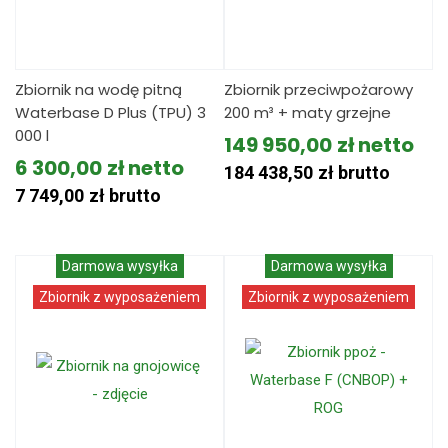
Zbiornik na wodę pitną
Zbiornik przeciwpożarowy
Waterbase D Plus (TPU) 3
200 m³ + maty grzejne
000 l
149 950,00
zł
6 300,00
zł
184 438,50
zł
brutto
7 749,00
zł
brutto
Darmowa wysyłka
Darmowa wysyłka
Zbiornik z wyposażeniem
Zbiornik z wyposażeniem