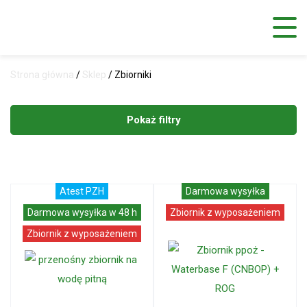
Strona główna
/
Sklep
/
Zbiorniki
Atest PZH
Darmowa wysyłka
Darmowa wysyłka w 48 h
Zbiornik z wyposażeniem
Zbiornik z wyposażeniem