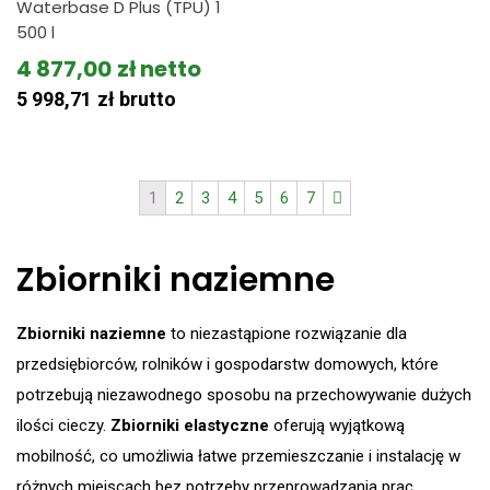
Waterbase D Plus (TPU) 1
500 l
4 877,00
zł
5 998,71
zł
brutto
1
2
3
4
5
6
7
Zbiorniki naziemne
Zbiorniki naziemne
to niezastąpione rozwiązanie dla
przedsiębiorców, rolników i gospodarstw domowych, które
potrzebują niezawodnego sposobu na przechowywanie dużych
ilości cieczy.
Zbiorniki elastyczne
oferują wyjątkową
mobilność, co umożliwia łatwe przemieszczanie i instalację w
różnych miejscach bez potrzeby przeprowadzania prac