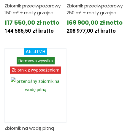
Zbiornik przeciwpożarowy
Zbiornik przeciwpożarowy
150 m³ + maty grzejne
250 m³ + maty grzejne
117 550,00
zł
169 900,00
zł
144 586,50
zł
brutto
208 977,00
zł
brutto
Atest PZH
Darmowa wysyłka
Zbiornik z wyposażeniem
Zbiornik na wodę pitną