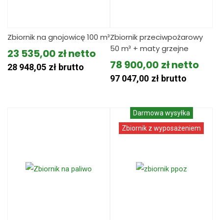
Zbiornik na gnojowicę 100 m³
Zbiornik przeciwpożarowy
50 m³ + maty grzejne
23 535,00
zł
78 900,00
zł
28 948,05
zł
brutto
97 047,00
zł
brutto
Darmowa wysyłka
Zbiornik z wyposażeniem