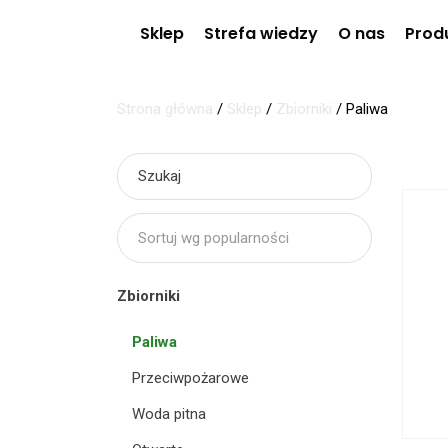
Sklep
Strefa wiedzy
O nas
Prod
Strona główna
/
Sklep
/
Zbiorniki
/
Paliwa
Zbiorniki
Paliwa
Przeciwpożarowe
Woda pitna