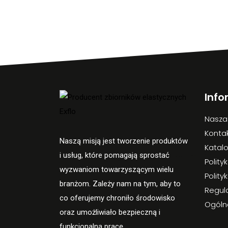
Info
Nasza
Konta
Naszą misją jest tworzenie produktów
Katal
i usług, które pomagają sprostać
Polity
wyzwaniom towarzyszącym wielu
Polity
branżom. Zależy nam na tym, aby to
Regul
co oferujemy chroniło środowisko
Ogóln
oraz umożliwiało bezpieczną i
funkcjonalną pracę.