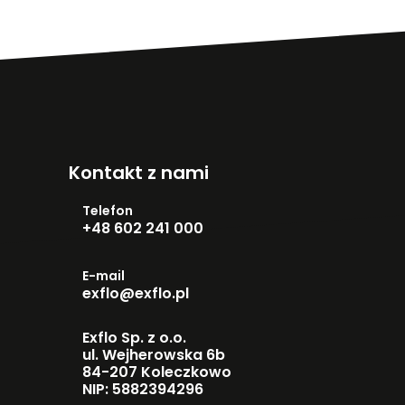
Kontakt z nami
Telefon
+48 602 241 000
E-mail
exflo@exflo.pl
Exflo Sp. z o.o.
ul. Wejherowska 6b
84-207 Koleczkowo
NIP: 5882394296