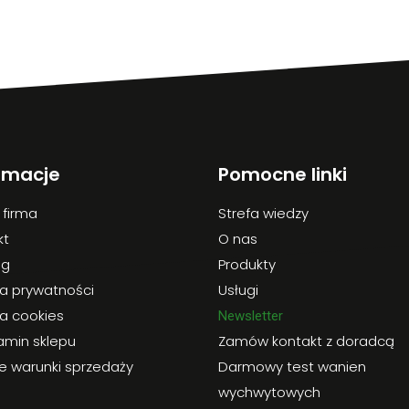
rmacje
Pomocne linki
 firma
Strefa wiedzy
kt
O nas
og
Produkty
ka prywatności
Usługi
ka cookies
Newsletter
amin sklepu
Zamów kontakt z doradcą
e warunki sprzedaży
Darmowy test wanien
wychwytowych