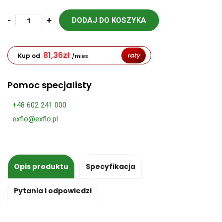
-
+
DODAJ DO KOSZYKA
81,36
zł
raty
Kup od
/mies.
Pomoc specjalisty
+48 602 241 000
exflo@exflo.pl
Opis produktu
Specyfikacja
Pytania i odpowiedzi