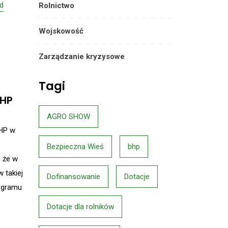
d
Rolnictwo
Wojskowość
Zarządzanie kryzysowe
Tagi
BHP
AGRO SHOW
BHP w
Bezpieczna Wieś
bhp
, że w
 takiej
Dofinansowanie
Dotacje
rogramu
Dotacje dla rolników