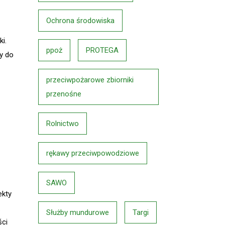
Ochrona środowiska
i.
ppoż
PROTEGA
y do
przeciwpożarowe zbiorniki
przenośne
Rolnictwo
rękawy przeciwpowodziowe
SAWO
ekty
.
Służby mundurowe
Targi
ści