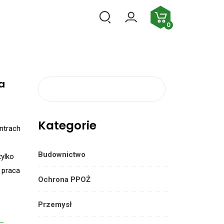
PL
0
a
Szukaj:
Kategorie
ntrach
Budownictwo
tylko
 praca
Ochrona PPOŻ
Przemysł