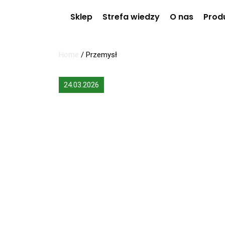
Sklep
Strefa wiedzy
O nas
Prod
Home
/
Przemysł
24.03.2026