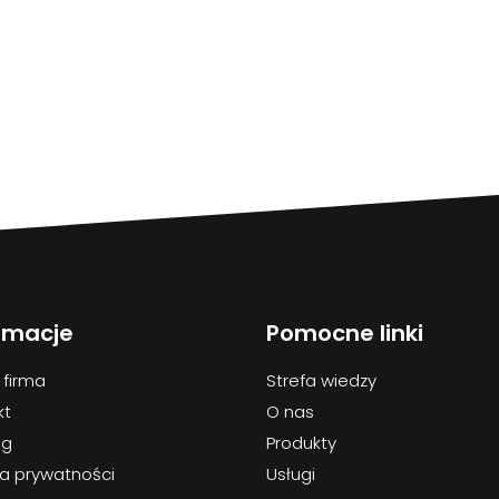
rmacje
Pomocne linki
 firma
Strefa wiedzy
kt
O nas
og
Produkty
ka prywatności
Usługi