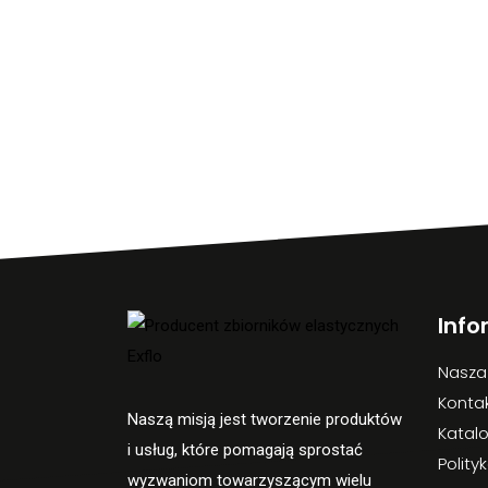
Info
Nasza
Konta
Naszą misją jest tworzenie produktów
Katal
i usług, które pomagają sprostać
Polity
wyzwaniom towarzyszącym wielu