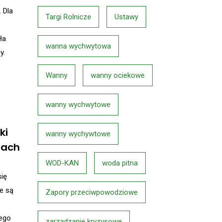
 Dla
Targi Rolnicze
Ustawy
ła
wanna wychwytowa
y.
Wanny
wanny ociekowe
wanny wychwytowe
ki
wanny wychywtowe
bach
WOD-KAN
woda pitna
się
ne są
Zapory przeciwpowodziowe
tego
zarządzanie kryzysowe