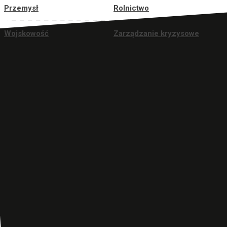
Przemysł
Rolnictwo
Wojskowość
Zarządzanie kryzysowe
Naszą misją jest tworzenie produktów i usług, które pomagają
sprostać wyzwaniom towarzyszącym wielu branżom. Zależy nam
na tym, aby to co oferujemy chroniło środowisko oraz
umożliwiało bezpieczną i funkcjonalną pracę.