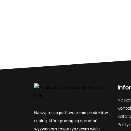
Info
Nasza
Konta
Naszą misją jest tworzenie produktów
Katal
i usług, które pomagają sprostać
Polity
wyzwaniom towarzyszącym wielu