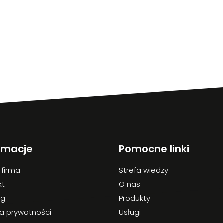
rmacje
Pomocne linki
 firma
Strefa wiedzy
kt
O nas
og
Produkty
ka prywatności
Usługi