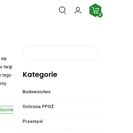
PL
0
Szukaj:
 się
o targi
Kategorie
m tego
a my
Budownictwo
Ochrona PPOŻ
zbiornik
Przemysł