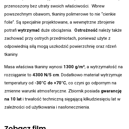
przenoszony bez utraty swoich właściwości. Wbrew
powszechnym obawom, tkaniny polimerowe to nie “cienkie
folie”. Są specjalnie projektowane, a wewnętrzne zbrojenie
potrafi
wytrzymać
duże obciążenia.
Ostrożność
należy także
zachować przy ostrych przedmiotach, ponieważ użyte z
odpowiednią siłą mogą uszkodzić powierzchnię oraz rdzeń
tkaniny.
Masa właściwa tkaniny wynosi
1300 g/m²
, a wytrzymałość na
rozciąganie to
4300 N/5 cm
. Dodatkowo materiał wytrzymuje
temperatury od
-30°C do +70°C
, co czyni go odpornym na
zmienne warunki atmosferyczne. Zbiornik posiada
gwarancję
na 10 lat
i trwałość techniczną sięgającą kilkudziesięciu lat w
zależności od użytkowania i nasłonecznienia.
Zobacz film