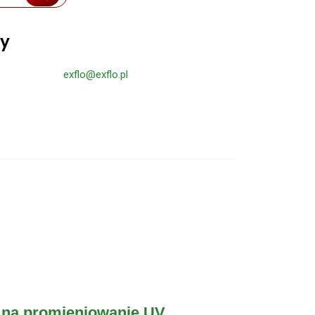
ty
exflo@exflo.pl
na promieniowanie UV