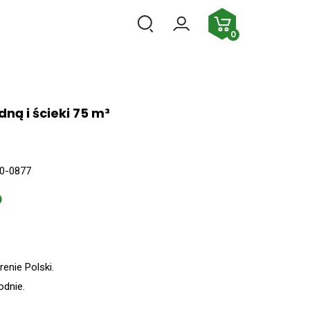
PL
0
ną i ścieki 75 m³
0-0877
enie Polski.
odnie.