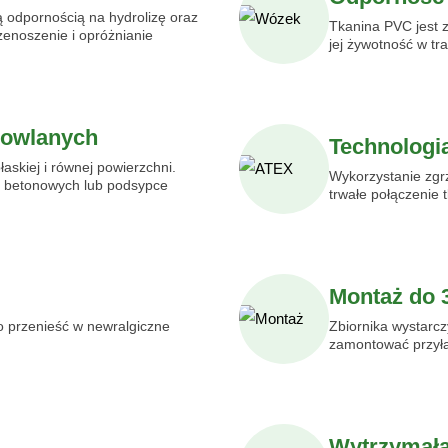
ą odpornością na hydrolizę oraz
Tkanina PVC jest 
zenoszenie i opróżnianie
jej żywotność w tr
dowlanych
Technologi
askiej i równej powierzchni.
Wykorzystanie zgr
ch betonowych lub podsypce
trwałe połączenie 
Montaż do 
o przenieść w newralgiczne
Zbiornika wystarcz
zamontować przył
Wytrzymała