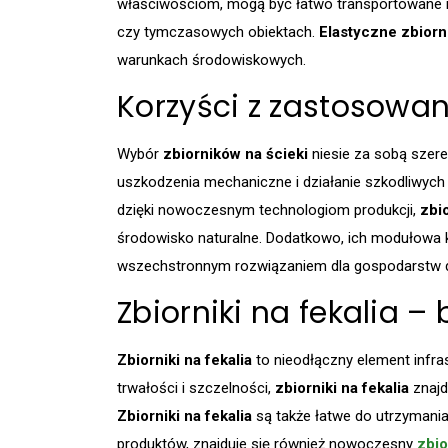
właściwościom, mogą być łatwo transportowane i
czy tymczasowych obiektach.
Elastyczne zbiorni
warunkach środowiskowych.
Korzyści z zastosowan
Wybór
zbiorników na ścieki
niesie za sobą szere
uszkodzenia mechaniczne i działanie szkodliwych 
dzięki nowoczesnym technologiom produkcji,
zbio
środowisko naturalne. Dodatkowo, ich modułowa k
wszechstronnym rozwiązaniem dla gospodarstw 
Zbiorniki na fekalia 
Zbiorniki na fekalia
to nieodłączny element infra
trwałości i szczelności,
zbiorniki na fekalia
znajd
Zbiorniki na fekalia
są także łatwe do utrzymani
produktów, znajduje się również nowoczesny
zbio