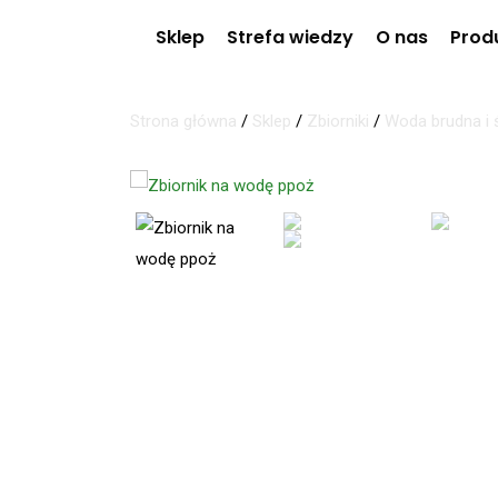
Sklep
Strefa wiedzy
O nas
Prod
Strona główna
/
Sklep
/
Zbiorniki
/
Woda brudna i ś