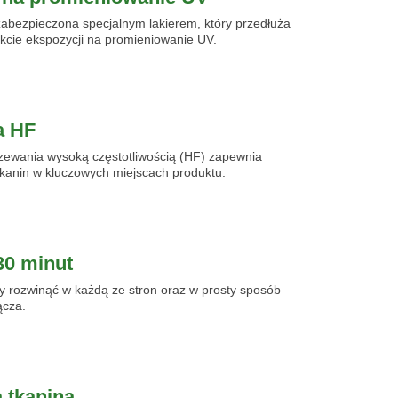
zabezpieczona specjalnym lakierem, który przedłuża
akcie ekspozycji na promieniowanie UV.
a HF
zewania wysoką częstotliwością (HF) zapewnia
tkanin w kluczowych miejscach produktu.
30 minut
y rozwinąć w każdą ze stron oraz w prosty sposób
ącza.
 tkanina