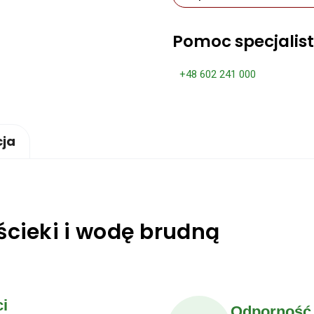
Pomoc specjalis
+48 602 241 000
cja
ścieki i wodę brudną
i
Odporność 