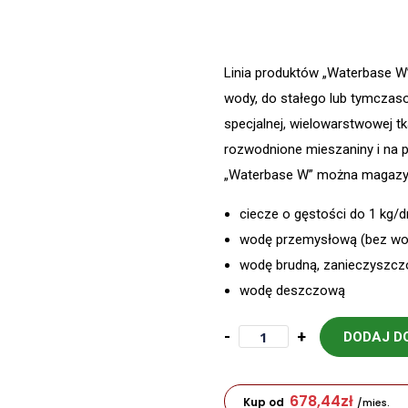
Linia produktów „Waterbase W
wody, do stałego lub tymczas
specjalnej, wielowarstwowej t
rozwodnione mieszaniny i na 
„Waterbase W” można magaz
ciecze o gęstości do 1 kg/
wodę przemysłową (bez wod
wodę brudną, zanieczyszczo
wodę deszczową
-
+
DODAJ D
678,44
zł
Kup od
/mies.