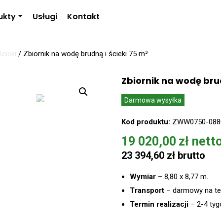
ukty
Usługi
Kontakt
cieki
/
Zbiornik na wodę brudną i ścieki 75 m³
Zbiornik na wodę brud
Darmowa wysyłka
Kod produktu:
ZWW0750-088
19 020,00
zł
23 394,60
zł
Wymiar
– 8,80 x 8,77 m.
Transport
– darmowy na ter
Termin realizacji
–
2-4 tyg