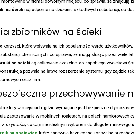
 montowane w niemal dowolnym miejscu, co sprawia, że znajdują 
ki na ścieki
są odporne na działanie szkodliwych substancji, co d
ia zbiorników na ścieki
g korzyści, które wpływają na ich popularność wśród użytkowników.
substancji chemicznych, co sprawia, że mogą służyć przez wiele la
rniki na ścieki
są całkowicie szczelne, co zapobiega wyciekowi śc
onstrukcja pozwala na łatwe rozszerzenie systemu, gdy zajdzie tak
domowych oraz firm.
– bezpieczne przechowywanie n
struktury w miejscach, gdzie wymagane jest bezpieczne i tymczasow
ują zastosowanie w mobilnych toaletach, na polach namiotowych c
a w czystości, co czyni je idealnym wyborem do długoterminowego 
rnik na gnojowicę
, który zapewnia bezpieczne i szczelne przech