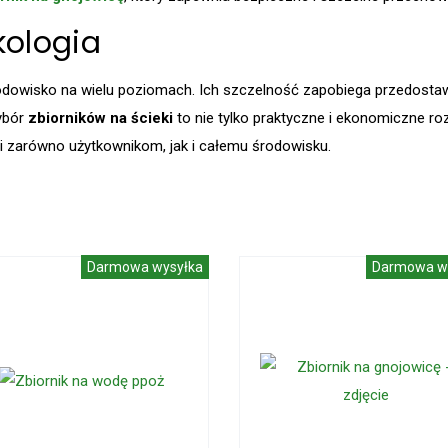
ekologia
odowisko na wielu poziomach. Ich szczelność zapobiega przedostaw
ybór
zbiorników na ścieki
to nie tylko praktyczne i ekonomiczne ro
 zarówno użytkownikom, jak i całemu środowisku.
Darmowa wysyłka
Darmowa w