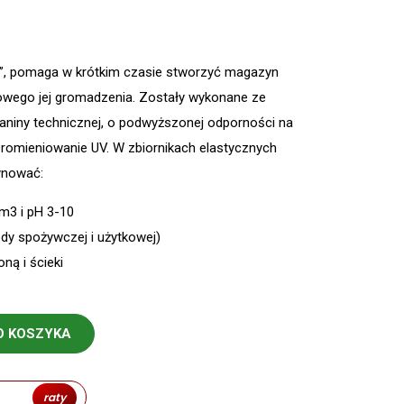
”, pomaga w krótkim czasie stworzyć magazyn
owego jej gromadzenia. Zostały wykonane ze
kaniny technicznej, o podwyższonej odporności na
promieniowanie UV. W zbiornikach elastycznych
ynować:
dm3 i pH 3-10
y spożywczej i użytkowej)
ną i ścieki
O KOSZYKA
raty