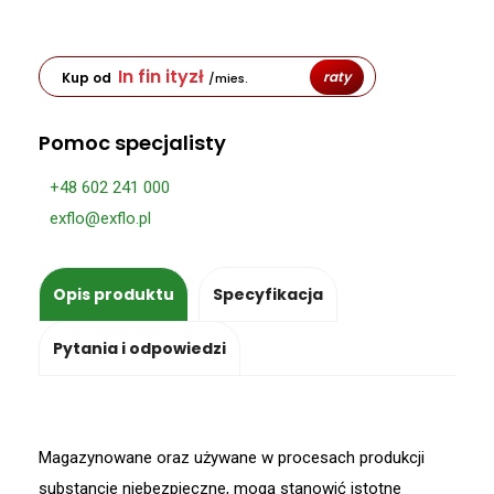
In fin ity
zł
raty
Kup od
/mies.
Pomoc specjalisty
+48 602 241 000
exflo@exflo.pl
Opis produktu
Specyfikacja
Pytania i odpowiedzi
Magazynowane oraz używane w procesach produkcji
substancje niebezpieczne, mogą stanowić istotne