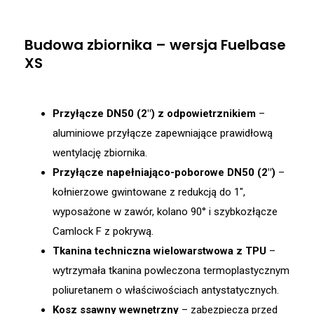
Budowa zbiornika – wersja Fuelbase
XS
Przyłącze DN50 (2″) z odpowietrznikiem
–
aluminiowe przyłącze zapewniające prawidłową
wentylację zbiornika.
Przyłącze napełniająco-poborowe DN50 (2″)
–
kołnierzowe gwintowane z redukcją do 1″,
wyposażone w zawór, kolano 90° i szybkozłącze
Camlock F z pokrywą.
Tkanina techniczna wielowarstwowa z TPU
–
wytrzymała tkanina powleczona termoplastycznym
poliuretanem o właściwościach antystatycznych.
Kosz ssawny wewnętrzny
– zabezpiecza przed