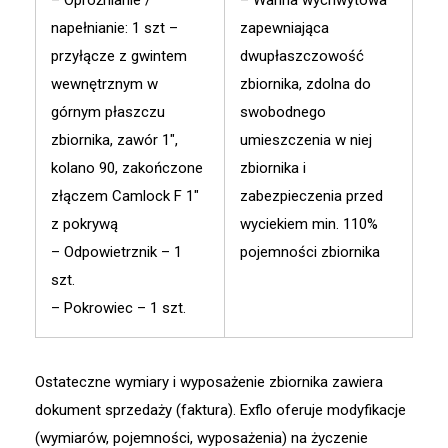
– Opróżnianie /
– Wanna wychwytowa
napełnianie: 1 szt –
zapewniająca
przyłącze z gwintem
dwupłaszczowość
wewnętrznym w
zbiornika, zdolna do
górnym płaszczu
swobodnego
zbiornika, zawór 1″,
umieszczenia w niej
kolano 90, zakończone
zbiornika i
złączem Camlock F 1″
zabezpieczenia przed
z pokrywą
wyciekiem min. 110%
– Odpowietrznik – 1
pojemności zbiornika
szt.
– Pokrowiec – 1 szt.
Ostateczne wymiary i wyposażenie zbiornika zawiera
dokument sprzedaży (faktura). Exflo oferuje modyfikacje
(wymiarów, pojemności, wyposażenia) na życzenie