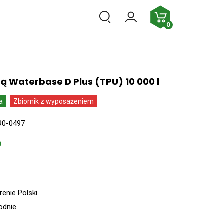
PL
0
ną Waterbase D Plus (TPU) 10 000 l
a
Zbiornik z wyposażeniem
90-0497
enie Polski
odnie.