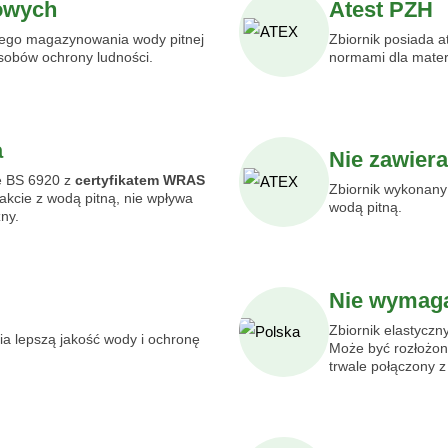
owych
Atest PZH
nego magazynowania wody pitnej
Zbiornik posiada a
sobów ochrony ludności.
normami dla mater
a
Nie zawier
ę BS 6920 z
certyfikatem WRAS
Zbiornik wykonany
akcie z wodą pitną, nie wpływa
wodą pitną.
ny.
Nie wymaga
Zbiornik elastyczn
ia lepszą jakość wody i ochronę
Może być rozłożon
trwale połączony z