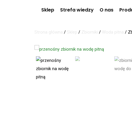
Sklep
Strefa wiedzy
O nas
Prod
Strona główna
/
Sklep
/
Zbiorniki
/
Woda pitna
/
Zb