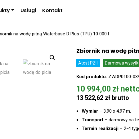
ukty
Usługi
Kontakt
iornik na wodę pitną Waterbase D Plus (TPU) 10 000 l
Zbiornik na wodę pit
Atest PZH
Darmowa wysyłk
Kod produktu:
ZWDP0100-03
10 994,00
zł
13 522,62
zł
Wymiar
– 3,90 x 4,97 m.
Transport
– darmowy na ter
Termin realizacji
–
2-4 tyg