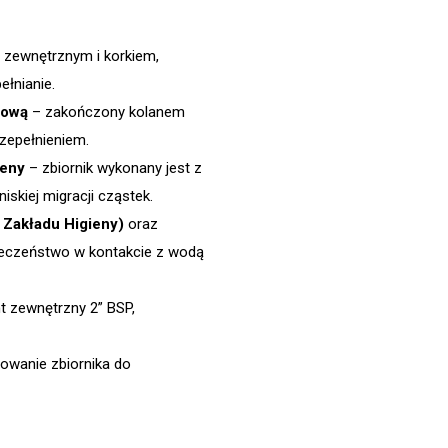
 zewnętrznym i korkiem,
ełnianie.
wową
– zakończony kolanem
rzepełnieniem.
ieny
– zbiornik wykonany jest z
iskiej migracji cząstek.
 Zakładu Higieny)
oraz
pieczeństwo w kontakcie z wodą
t zewnętrzny 2” BSP,
owanie zbiornika do