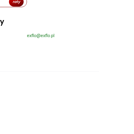
raty
ty
exflo@exflo.pl