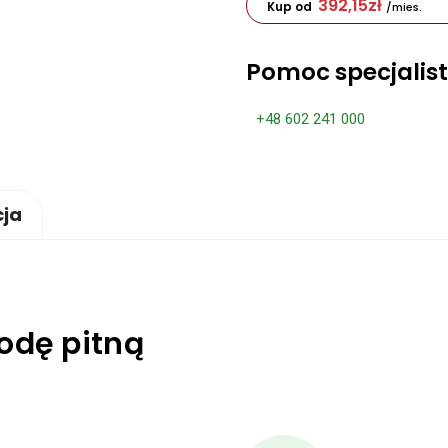
392,15
zł
Kup od
/mies.
Pomoc specjalis
+48 602 241 000
cja
wodę pitną