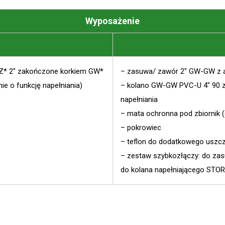
Wyposażenie
e GZ* 2″ zakończone korkiem GW*
– zasuwa/ zawór 2″ GW-GW z a
ie o funkcję napełniania)
– kolano GW-GW PVC-U 4″ 90 z 
napełniania
– mata ochronna pod zbiornik (
– pokrowiec
– teflon do dodatkowego uszcz
– zestaw szybkozłączy: do za
do kolana napełniającego STO