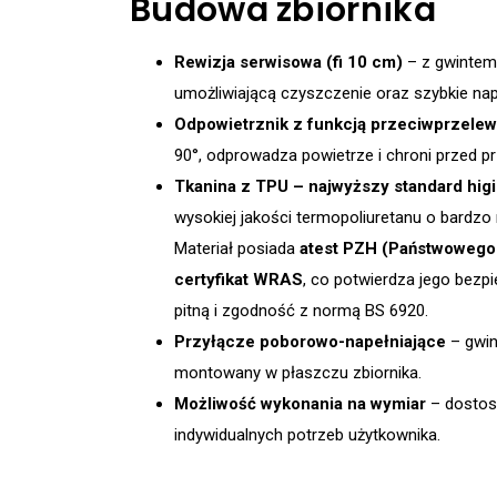
Budowa zbiornika
Rewizja serwisowa (fi 10 cm)
– z gwintem
umożliwiającą czyszczenie oraz szybkie nap
Odpowietrznik z funkcją przeciwprzele
90°, odprowadza powietrze i chroni przed p
Tkanina z TPU – najwyższy standard hig
wysokiej jakości termopoliuretanu o bardzo n
Materiał posiada
atest PZH (Państwowego
certyfikat WRAS
, co potwierdza jego bez
pitną i zgodność z normą BS 6920.
Przyłącze poborowo-napełniające
– gwin
montowany w płaszczu zbiornika.
Możliwość wykonania na wymiar
– dostos
indywidualnych potrzeb użytkownika.