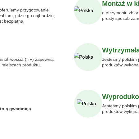
Montaż w ki
oferujemy przygotowanie
o otrzymaniu zbior
ał tam, gdzie go najbardziej
prosty sposób zam
st bezpłatna.
Wytrzymała
stotliwością (HF) zapewnia
Jesteśmy polskim p
h miejscach produktu.
produktów wykonan
Wyproduko
Jesteśmy polskim p
etnią
gwarancją
produktów wykonan