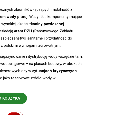
stycznych zbiorników łączących mobilność z
em wody pitnej
. Wszystkie komponenty mające
 wysokiej jakości
tkaniny powlekanej
Posiadają
atest PZH
(Państwowego Zakładu
 bezpieczeństwo sanitarne i przydatność do
e z polskimi wymogami zdrowotnymi.
 magazynowanie i dystrybucję wody wszędzie tam,
ury wodociągowej – na placach budowy, w obozach
plenerowych czy w
sytuacjach kryzysowych
.
że jako rezerwowe źródło wody w
O KOSZYKA