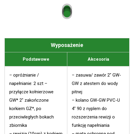
Wyposażenie
Podstawowe
Akcesoria
– opróżnianie /
– zasuwa/ zawór 2″ GW-
napełnianie: 2 szt –
GW z atestem do wody
przyłącze kołnierzowe
pitnej
GW* 2″ zakończone
– kolano GW-GW PVC-U
korkiem GZ*, po
4″ 90 z nyplem do
przeciwległych bokach
rozszerzenia rewizji o
zbiornika
funkcję napełniania
– rewizja (10cm) z korkiem
– mata ochronna pod