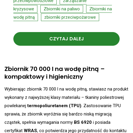
przeciwpowodziowe
zarządzanie
kryzysowe
Zbiorniki na paliwo
Zbiorniki na
wodę pitną
zbiorniki przeciwpożarowe
CZYTAJ DALEJ
Zbiornik 70 000 l na wodę pitną –
kompaktowy i higieniczny
Wybierając zbiornik 70 000 l na wodę pitną, stawiasz na produkt
wykonany z najwyższej klasy materiału – tkaniny poliestrowej
powlekanej
termopoliuretanem (TPU)
. Zastosowanie TPU
sprawia, że zbiornik wyróżnia się bardzo niską migracją
cząstek, spełnia wymagania normy
BS 6920
i posiada
certyfikat
WRAS
, co potwierdza jego przydatność do kontaktu