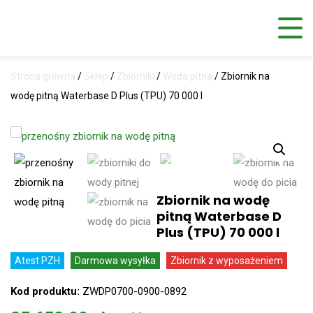
Strona główna
/
Sklep
/
Zbiorniki
/
Woda pitna
/
Zbiornik na
wodę pitną Waterbase D Plus (TPU) 70 000 l
Zbiornik na wodę
pitną Waterbase D
Plus (TPU) 70 000 l
Atest PZH
Darmowa wysyłka
Zbiornik z wyposażeniem
Kod produktu:
ZWDP0700-0900-0892