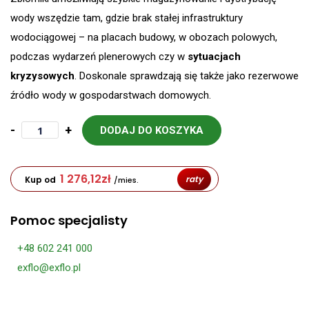
wody wszędzie tam, gdzie brak stałej infrastruktury
wodociągowej – na placach budowy, w obozach polowych,
podczas wydarzeń plenerowych czy w
sytuacjach
kryzysowych
. Doskonale sprawdzają się także jako rezerwowe
źródło wody w gospodarstwach domowych.
-
+
DODAJ DO KOSZYKA
1 276,12
zł
raty
Kup od
/mies.
Pomoc specjalisty
+48 602 241 000
exflo@exflo.pl