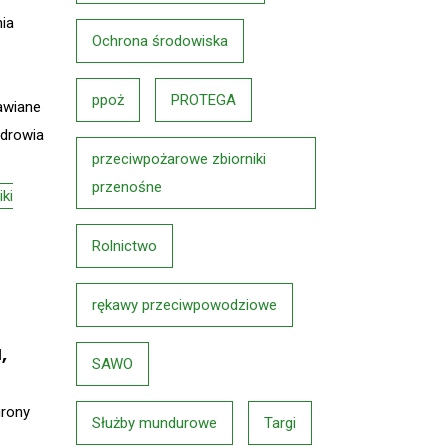
ia
Ochrona środowiska
ppoż
PROTEGA
tawiane
zdrowia
przeciwpożarowe zbiorniki
przenośne
iki
Rolnictwo
rękawy przeciwpowodziowe
,
SAWO
hrony
Służby mundurowe
Targi