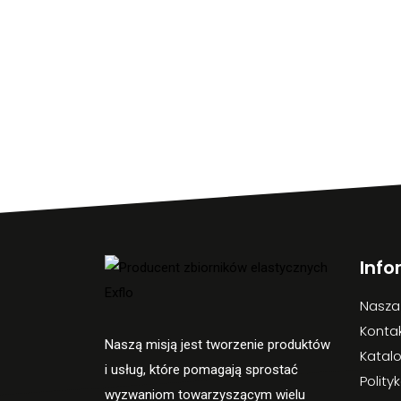
Info
Nasza
Konta
Naszą misją jest tworzenie produktów
Katal
i usług, które pomagają sprostać
Polity
wyzwaniom towarzyszącym wielu