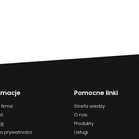
rmacje
Pomocne linki
 firma
Strefa wiedzy
kt
O nas
og
Produkty
ka prywatności
Usługi