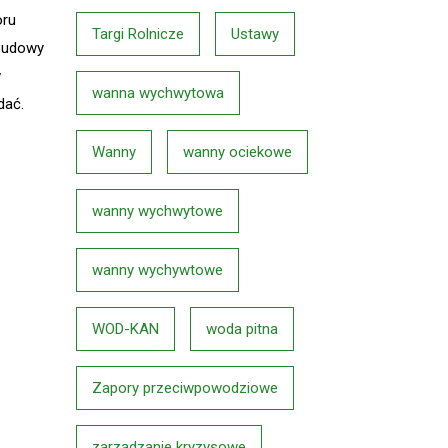
oru
Targi Rolnicze
Ustawy
zbudowy
w
wanna wychwytowa
dać.
Wanny
wanny ociekowe
wanny wychwytowe
wanny wychywtowe
WOD-KAN
woda pitna
Zapory przeciwpowodziowe
zarządzanie kryzysowe