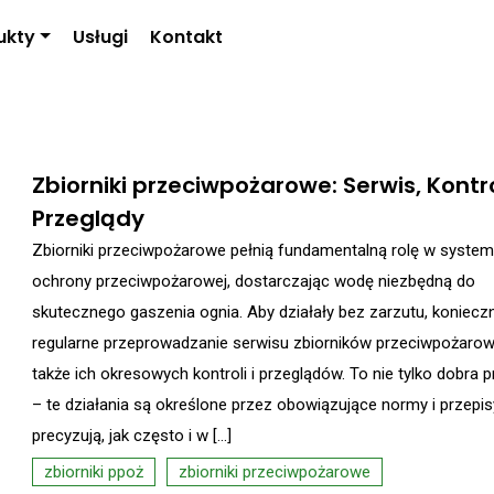
ukty
Usługi
Kontakt
Zbiorniki przeciwpożarowe: Serwis, Kontro
Przeglądy
Zbiorniki przeciwpożarowe pełnią fundamentalną rolę w syste
ochrony przeciwpożarowej, dostarczając wodę niezbędną do
skutecznego gaszenia ognia. Aby działały bez zarzutu, konieczn
regularne przeprowadzanie serwisu zbiorników przeciwpożarow
także ich okresowych kontroli i przeglądów. To nie tylko dobra p
– te działania są określone przez obowiązujące normy i przepisy
precyzują, jak często i w […]
zbiorniki ppoż
zbiorniki przeciwpożarowe