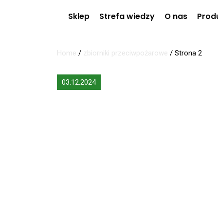
Sklep
Strefa wiedzy
O nas
Prod
Home
/
zbiorniki przeciwpożarowe
/
Strona 2
03.12.2024