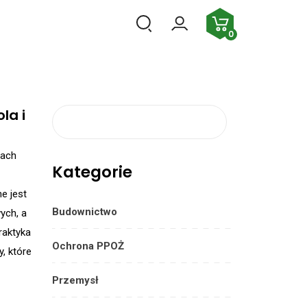
PL
0
la i
Szukaj:
mach
Kategorie
e jest
Budownictwo
ych, a
raktyka
Ochrona PPOŻ
, które
Przemysł