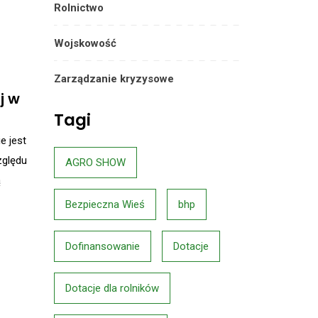
Rolnictwo
Wojskowość
Zarządzanie kryzysowe
j w
Tagi
e jest
zględu
AGRO SHOW
ą
Bezpieczna Wieś
bhp
Dofinansowanie
Dotacje
Dotacje dla rolników